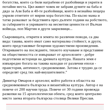
богатства, които са били награбени от разбойници и укрити в
потайни места. Цял живот човек не забравя думите на баба и
дядо за Али Баба и 40-те разбойници, които в незнайна пещера
укрили отнетите от мирни хора богатства. По-късно мама и
татко разказват за бедствията през дългите години на робството,
за събирането и укриването на несметни ценности от Вълчан
войвода, поп Мартин и други закрилници...
Съкровищата, открити в земята по различни поводи, са два
вида: такива, които имат само материална стойност, и други,
които представляват безценни художествени произведения.
Откриването на последните, тяхното изучаване и представяне
на обществеността се извършват от археолозите - добре
подготвени историци на древната култура. Нашата земя е
извънредно богата на такива находки от различни епохи -
праистория, античност, средновековие. Затова е трудно да се
определят сред тях най-внушителните."
Димитър Овчаров е археолог, който работи в областта на
средновековната българска и византийска култура. Автор е на
повече от 200 научни труда. Повече от 30 години провежда
разкопки на 15 археологически обекта, сред които централно
място заема втората българска столица Велики Преслав.