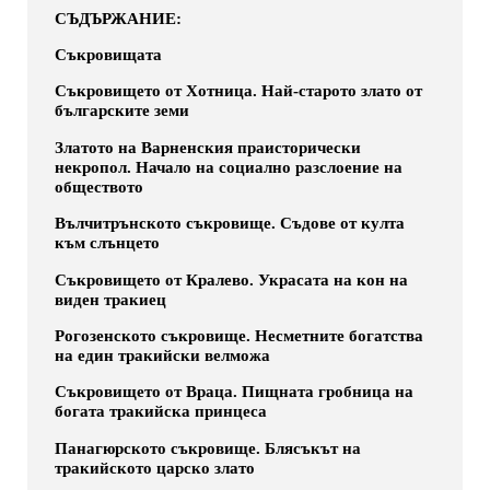
СЪДЪРЖАНИЕ:
Съкровищата
Съкровището от Хотница. Най-старото злато от
българските земи
Златото на Варненския праисторически
некропол. Начало на социално разслоение на
обществото
Вълчитрънското съкровище. Съдове от култа
към слънцето
Съкровището от Кралево. Украсата на кон на
виден тракиец
Рогозенското съкровище. Несметните богатства
на един тракийски велможа
Съкровището от Враца. Пищната гробница на
богата тракийска принцеса
Панагюрското съкровище. Блясъкът на
тракийското царско злато