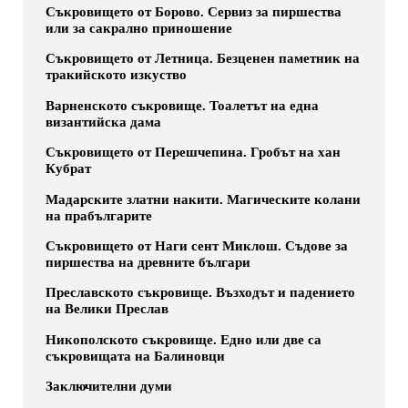
Съкровището от Борово. Сервиз за пиршества
или за сакрално приношение
Съкровището от Летница. Безценен паметник на
тракийското изкуство
Варненското съкровище. Тоалетът на една
византийска дама
Съкровището от Перешчепина. Гробът на хан
Кубрат
Мадарските златни накити. Магическите колани
на прабългарите
Съкровището от Наги сент Миклош. Съдове за
пиршества на древните българи
Преславското съкровище. Възходът и падението
на Велики Преслав
Никополското съкровище. Едно или две са
съкровищата на Балиновци
Заключителни думи