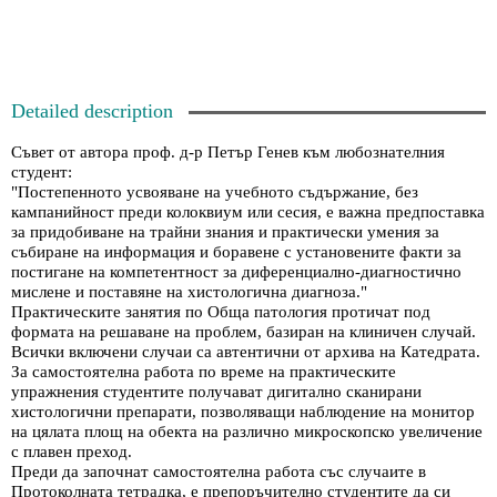
Detailed description
Съвет от автора проф. д-р Петър Генев към любознателния
студент:
"Постепенното усвояване на учебното съдържание, без
кампанийност преди колоквиум или сесия, е важна предпоставка
за придобиване на трайни знания и практически умения за
събиране на информация и боравене с установените факти за
постигане на компетентност за диференциално-диагностично
мислене и поставяне на хистологична диагноза."
Практическите занятия по Обща патология протичат под
формата на решаване на проблем, базиран на клиничен случай.
Всички включени случаи са автентични от архива на Катедрата.
За самостоятелна работа по време на практическите
упражнения студентите получават дигитално сканирани
хистологични препарати, позволяващи наблюдение на монитор
на цялата площ на обекта на различно микроскопско увеличение
с плавен преход.
Преди да започнат самостоятелна работа със случаите в
Протоколната тетрадка, е препоръчително студентите да си