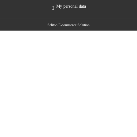
My personal data
Seliton E-commerce Solution