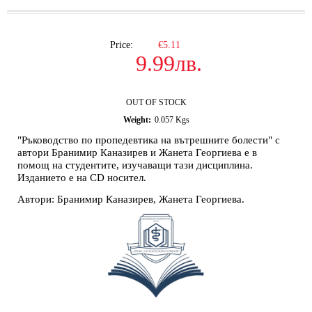
Price:
€5.11
9.99лв.
OUT OF STOCK
Weight:
0.057
Kgs
"Ръководство по пропедевтика на вътрешните болести" с
автори Бранимир Каназирев и Жанета Георгиева е в
помощ на студентите, изучаващи тази дисциплина.
Изданието е на CD носител.
Автори: Бранимир Каназирев, Жанета Георгиева.