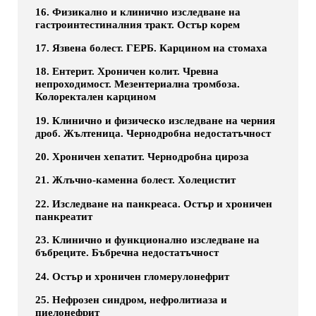
16. Физикално и клинично изследване на
гастроинтестиналния тракт. Остър корем
17. Язвена болест. ГЕРБ. Карцином на стомаха
18. Ентерит. Хроничен колит. Чревна
непроходимост. Мезентериална тромбоза.
Колоректален карцином
19. Клинично и физическо изследване на черния
дроб. Жълтеница. Чернодробна недостатъчност
20. Хроничен хепатит. Чернодробна цироза
21. Жлъчно-каменна болест. Холецистит
22. Изследване на панкреаса. Остър и хроничен
панкреатит
23. Клинично и функционално изследване на
бъбреците. Бъбречна недостатъчност
24. Остър и хроничен гломерулонефрит
25. Нефрозен синдром, нефролитиаза и
пиелонефрит