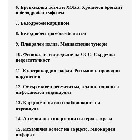
6. Бронхиална астма и ХОББ. Хроничен бронхит
и белодробен емфизем
7. Белодробен карцином
8. Белодробен тромбоемболизъм
9. Плеврален излив. Медиастилни тумори
10. Физикално изследване на ССС. Сърдечна
недостатъчност
11. Електрокардиография. Ритъмни и проводни
нарушения
12. Остър ставен ревматизъм, клапни пороци и
инфекциозен ендикардит
13. Кардиомиопатии и заболявания на
перикарда
14. Артериална хипертония и атеросклероза
15. Исхемична болест на сърцето. Миокарден
инфаркт