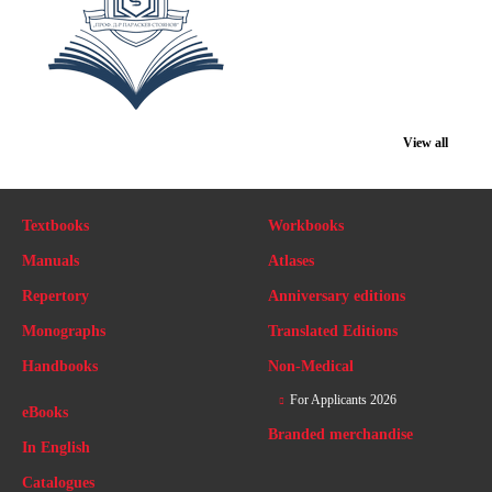
View all
Textbooks
Workbooks
Manuals
Atlases
Repertory
Anniversary editions
Monographs
Translated Editions
Handbooks
Non-Medical
For Applicants 2026
eBooks
Branded merchandise
In English
Catalogues