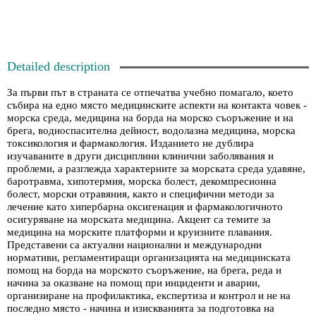
Detailed description
За първи път в страната се отпечатва учебно помагало, което
събира на едно място медицинските аспекти на контакта човек -
морска среда, медицина на борда на морско съоръжение и на
брега, водноспасителна дейност, водолазна медицина, морска
токсикология и фармакология. Изданието не дублира
изучаваните в други дисциплини клинични заболявания и
проблеми, а разглежда характерните за морската среда удавяне,
баротравма, хипотермия, морска болест, декомпресионна
болест, морски отравяния, както и специфични методи за
лечение като хипербарна оксигенация и фармакологичното
осигуряване на морската медицина. Акцент са темите за
медицина на морските платформи и круизните плавания.
Представени са актуални национални и международни
нормативи, регламентиращи организацията на медицинската
помощ на борда на морското съоръжение, на брега, реда и
начина за оказване на помощ при инциденти и аварии,
организиране на профилактика, експертиза и контрол и не на
последно място - начина и изискванията за подготовка на