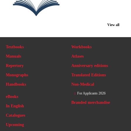
View all
Textbooks
Workbooks
Manuals
Atlases
Repertory
Anniversary editions
Monographs
Translated Editions
Handbooks
Non-Medical
For Applicants 2026
eBooks
Branded merchandise
In English
Catalogues
Upcoming