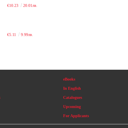
€10.23
20.01лв.
€5.11
9.99лв.
eBooks
In English
s
Catalogues
Upcoming
For Applicants