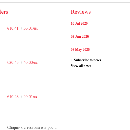
lers
Reviews
10 Jul 2026
€18.41
36.01лв.
03 Jun 2026
08 May 2026
Subscribe to news
€20.45
40.00лв.
View all news
€10.23
20.01лв.
Сборник с тестови въпроси за кандидатстудентски изпит по химия. 2018