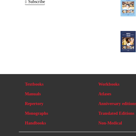
Subscribe
Textbooks
Workbooks
Manuals
Atlases
Repertory
Anniversary edition
Monographs
Translated Editions
Handbooks
Non-Medical