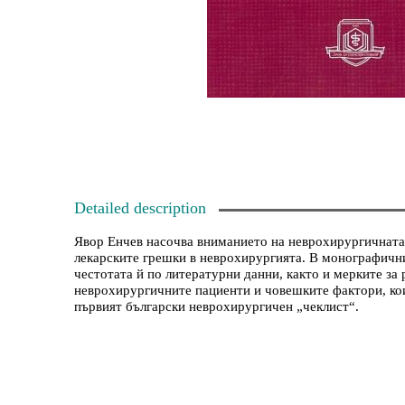
Detailed description
Явор Енчев насочва вниманието на неврохирургичната
лекарските грешки в неврохирургията. В монографични
честотата й по литературни данни, както и мерките за
неврохирургичните пациенти и човешките фактори, кои
първият български неврохирургичен „чеклист“.