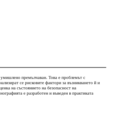
 умишлено премълчаван. Това е проблемът с
ализират се рисковите фактори за възникването й и
ценка на състоянието на безопасност на
нографията е разработен и въведен в практиката