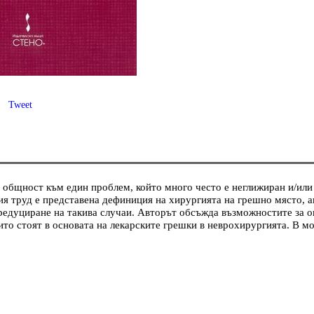
Tweet
 общност към един проблем, който много често е неглижиран и/или
я труд е представена дефиниция на хирургията на грешно място, ан
 редуциране на такива случаи. Авторът обсъжда възможностите за о
то стоят в основата на лекарските грешки в неврохирургията. В мо