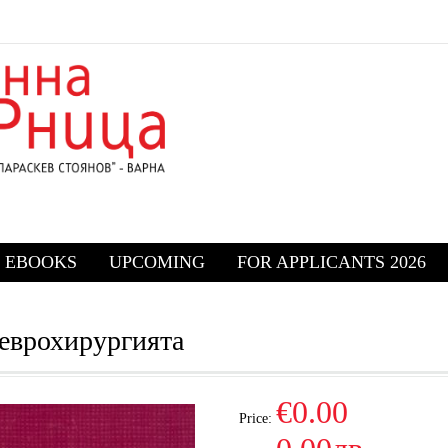
EBOOKS
UPCOMING
FOR APPLICANTS 2026
неврохирургията
€0.00
Price: