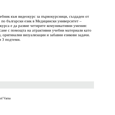
чебник към видеокурс за първокурсници, създаден от
 по български език в Медицински университет –
 курса е да развие четирите комуникативни умения:
исане с помощта на атрактивни учебни материали като
, оригинални визуализации и забавни езикови задачи.
и 3 подтеми.
 of Varna