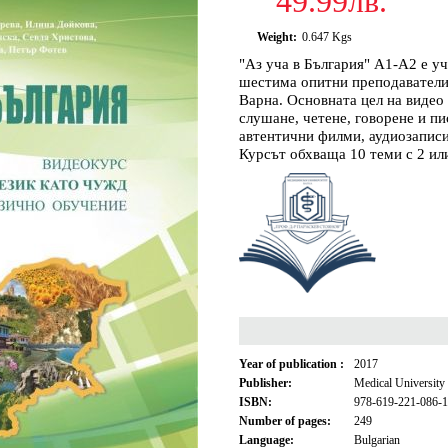
49.99лв.
Weight:
0.647
Kgs
"Аз уча в България" A1-А2 e у
шестима опитни преподаватели
Варна. Основната цел на видео
слушане, четене, говорене и п
автентични филми, аудиозаписи
Курсът обхваща 10 теми с 2 ил
Year of publication :
2017
Publisher:
Medical University
ISBN:
978-619-221-086-1
Number of pages:
249
Language:
Bulgarian