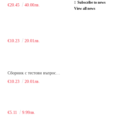
Subscribe to news
€20.45
40.00лв.
View all news
€10.23
20.01лв.
Сборник с тестови въпроси за кандидатстудентски изпит по химия. 2018
€10.23
20.01лв.
€5.11
9.99лв.