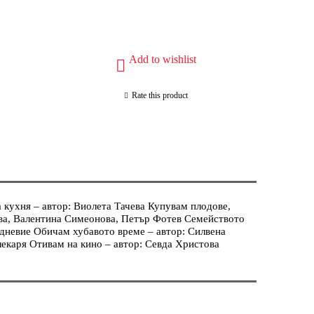
Add to wishlist
Rate this product
кухня – автор: Виолета Тачева Купувам плодове,
чева, Валентина Симеонова, Петър Фотев Семейството
дневие Обичам хубавото време – автор: Силвена
лекаря Отивам на кино – автор: Севда Христова