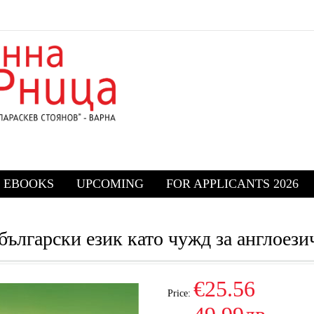
EBOOKS
UPCOMING
FOR APPLICANTS 2026
български език като чужд за англоез
€25.56
Price: