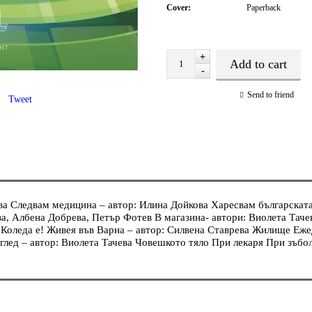
Cover:
Paperback
+
-
Send to friend
Tweet
Следвам медицина – автор: Илина Дойкова Харесвам българската 
ева, Албена Добрева, Петър Фотев В магазина- автори: Виолета Та
 Коледа е! Живея във Варна – автор: Силвена Ставрева Жилище Еже
глед – автор: Виолета Тачева Човешкото тяло При лекаря При зъбо