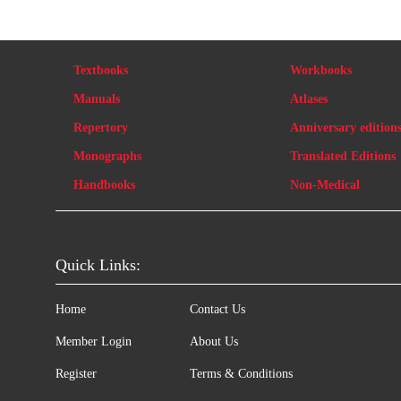
Textbooks
Workbooks
Manuals
Atlases
Repertory
Anniversary edition
Monographs
Translated Editions
Handbooks
Non-Medical
Quick Links:
Home
Contact Us
Member Login
About Us
Register
Terms & Conditions