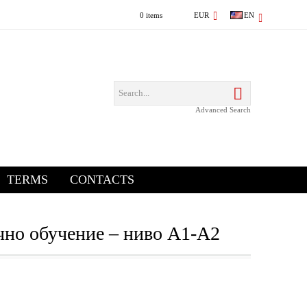
0 items
EUR
EN
Advanced Search
TERMS
CONTACTS
ично обучение – ниво A1-A2