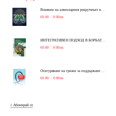
Влияние на алвеоларния рекрутмънт върху белодробната функция при робот-асистирана хирургия в положение Тренделенбург
€0.00
0.00лв.
ИНТЕГРАТИВЕН ПОДХОД В БОРБАТА С COVID-19: От патогенезата на Sars-Cov-2 до фитомедицината и етноботаниката. Антивирусна активност и терапевтичен потенциал на българските лечебни растения
€0.00
0.00лв.
Осигуряване на грижи за поддържане на здравното състояние на уязвимите групи от населени
€0.00
0.00лв.
Абонирай се