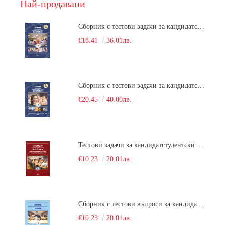
Най-продавани
Сборник с тестови задачи за кандидатстудентски изпит по биология върху учебния материал за задължителна и профилирана подготовка, изучаван в средния курс на обучение. Част 1
€18.41
36.01лв.
Сборник с тестови задачи за кандидатстудентски изпит по биология върху учебния материал за задължителна и профилирана подготовка, изучаван в средния курс на обучение. Част 2
€20.45
40.00лв.
Тестови задачи за кандидатстудентски изпит по биология. Сборник
€10.23
20.01лв.
Сборник с тестови въпроси за кандидатстудентски изпит по химия. 2022
€10.23
20.01лв.