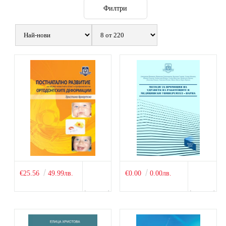
Филтри
€25.56
49.99лв.
€0.00
0.00лв.