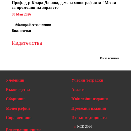
Проф. д-р Клара Докова, д.м. за монографията "Места
за промоция на здравето"
08 Май 2026
Абонирай се за новини
Виж всички
Издателства
Виж всички
Учебници
Учебни тетрадки
Ръководства
Атласи
Сборници
Юбилейни издания
Монографии
Преводни издания
Справочници
Извън медицината
КСК 2026
Електронни книги