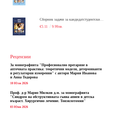
Сборник задачи за кандидатстудентски изпит по химия
€5.11
9.99лв.
Рецензии
За монографията "
Професионално прегаряне в
аптечната практика: теоретични модели, детерминанти
и регулаторни измерения" с автори
Мария Иванова
и Анна Тодорова
10 Юли 2026
Проф. д-р Марио Милков д.м. за монографията
"Синдром на обструктивната сънна апнея в детска
възраст. Хирургично лечение. Тонзилотомия"
03 Юни 2026